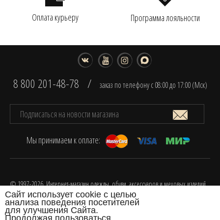
Оплата курьеру
Программа лояльности
8 800 201-48-78
/
заказ по телефону с 08:00 до 17:00 (Мск)
Мы принимаем к оплате:
© 1997-2026. Интернет-магазин одежды, обуви, аксессуаров и меховых изделий
Сайт использует cookie с целью
FOX.
анализа поведения посетителей
Разработка интернет-магазина одежды
для улучшения Сайта.
Продолжая пользоваться