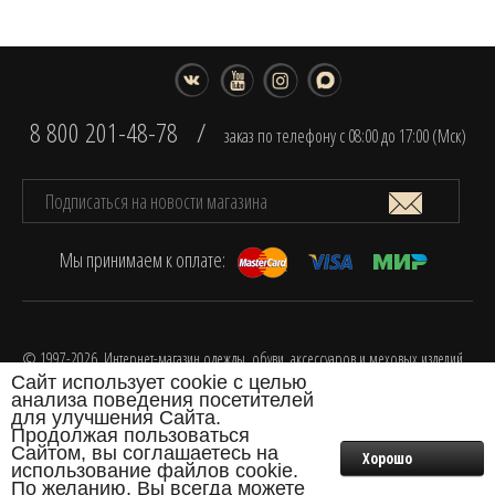
8 800 201-48-78
/
заказ по телефону с 08:00 до 17:00 (Мск)
Мы принимаем к оплате:
© 1997-2026. Интернет-магазин одежды, обуви, аксессуаров и меховых изделий
Сайт использует cookie с целью
FOX.
анализа поведения посетителей
Разработка интернет-магазина одежды
для улучшения Сайта.
Продолжая пользоваться
Сайтом, вы соглашаетесь на
Хорошо
использование файлов cookie.
0
По желанию, Вы всегда можете
₽