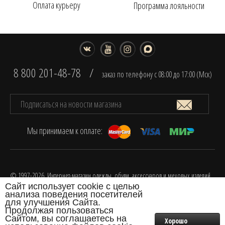
Оплата курьеру
Программа лояльности
8 800 201-48-78
/
заказ по телефону с 08:00 до 17:00 (Мск)
Мы принимаем к оплате:
© 1997-2026. Интернет-магазин одежды, обуви, аксессуаров и меховых изделий
Сайт использует cookie с целью
FOX.
анализа поведения посетителей
Разработка интернет-магазина одежды
для улучшения Сайта.
Продолжая пользоваться
Сайтом, вы соглашаетесь на
Хорошо