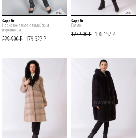
SP006
MP423
Sappfir
Sappfir
Пальто
Норковое пальто с английским
воротником
127 900 Р
106 157 Р
229 900 Р
179 322 Р