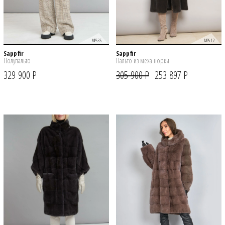
MP535
MP512
Sappfir
Sappfir
Полупальто
Пальто из меха норки
329 900 Р
305 900 Р
253 897 Р