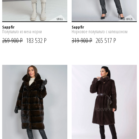
MP466
MP428
Sappfir
Sappfir
Полупальто из меха норки
Норковое полупальто с капюшоном
269 900 Р
183 532 Р
319 900 Р
265 517 Р