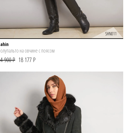
SHN011
Sahin
олупальто на овчине с поясом
24 900 Р
18 177 Р