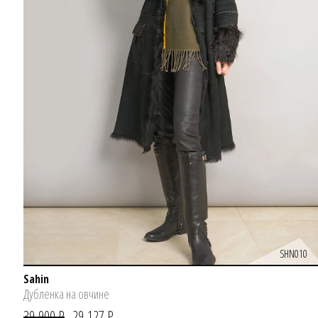
SHN010
Sahin
Дубленка на овчине
39 900 Р
29 127 Р