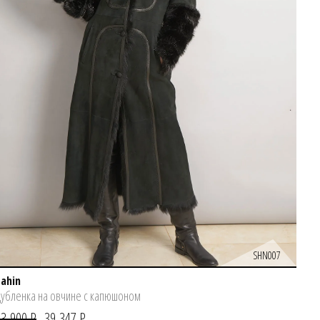
SHN007
Sahin
убленка на овчине с капюшоном
53 900 Р
39 347 Р