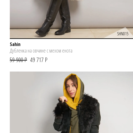
SHN015
Sahin
Дубленка на овчине с мехом енота
59 900 Р
49 717 Р