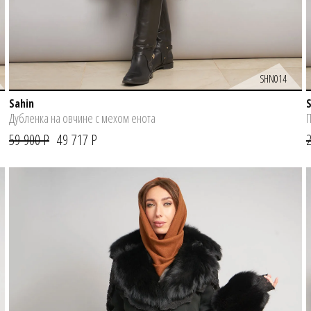
SHN014
Sahin
Дубленка на овчине с мехом енота
П
59 900 Р
49 717 Р