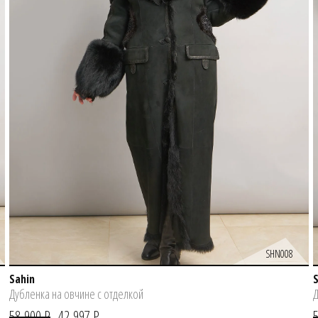
SHN008
Sahin
Дубленка на овчине с отделкой
Д
58 900 Р
42 997 Р