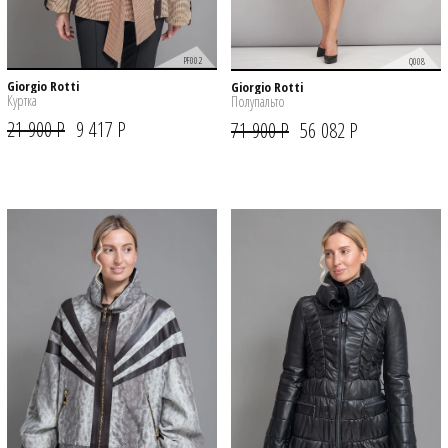
PF002
Q008
Giorgio Rotti
Giorgio Rotti
Куртка
Полупальто
21 900 Р
9 417 Р
71 900 Р
56 082 Р