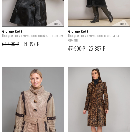
GR055
GR053
Giorgio Rotti
Giorgio Rotti
Полупальто из мехового опойка с поясом
Полупальто из мехового велюра на
овчине
64 900 Р
34 397 Р
47 900 Р
25 387 Р