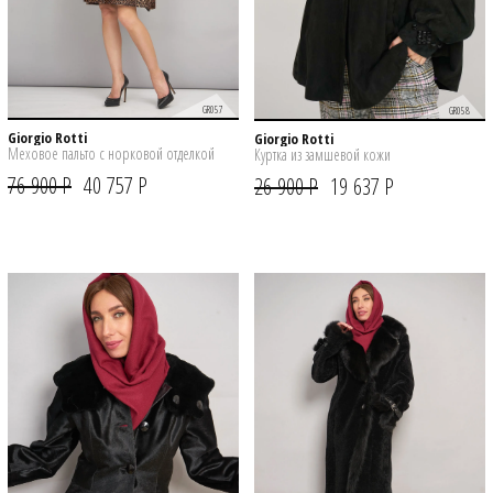
GR057
GR058
Giorgio Rotti
Giorgio Rotti
Меховое пальто с норковой отделкой
Куртка из замшевой кожи
76 900 Р
40 757 Р
26 900 Р
19 637 Р