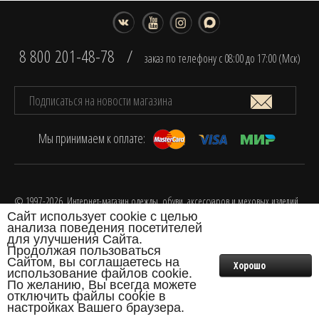
8 800 201-48-78
/
заказ по телефону с 08:00 до 17:00 (Мск)
Мы принимаем к оплате:
© 1997-2026. Интернет-магазин одежды, обуви, аксессуаров и меховых изделий
Сайт использует cookie с целью
FOX.
анализа поведения посетителей
Разработка интернет-магазина одежды
для улучшения Сайта.
Продолжая пользоваться
Сайтом, вы соглашаетесь на
Хорошо
использование файлов cookie.
0
По желанию, Вы всегда можете
₽
отключить файлы cookie в
настройках Вашего браузера.
Меню
Главная
Бонусы
Профиль
Корзина