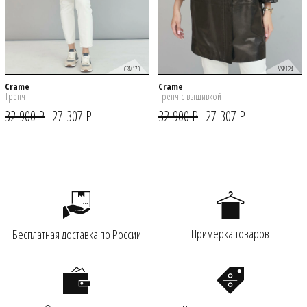
CRM170
VSP124
Crame
Crame
Тренч
Тренч с вышивкой
32 900 Р
27 307 Р
32 900 Р
27 307 Р
Примерка товаров
Бесплатная доставка по России