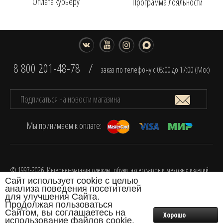
Оплата курьеру
Программа лояльности
8 800 201-48-78
/
заказ по телефону с 08:00 до 17:00 (Мск)
Мы принимаем к оплате:
© 1997-2026. Интернет-магазин одежды, обуви, аксессуаров и меховых изделий
Сайт использует cookie с целью
FOX.
анализа поведения посетителей
Разработка интернет-магазина одежды
для улучшения Сайта.
Продолжая пользоваться
Сайтом, вы соглашаетесь на
Хорошо
использование файлов cookie.
0