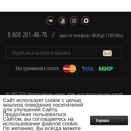
8 800 201-48-78
/
заказ по телефону с 08:00 до 17:00 (Мск)
Мы принимаем к оплате:
© 1997-2026. Интернет-магазин одежды, обуви, аксессуаров и меховых изделий
Сайт использует cookie с целью
FOX.
анализа поведения посетителей
Разработка интернет-магазина одежды
для улучшения Сайта.
Продолжая пользоваться
Сайтом, вы соглашаетесь на
Хорошо
использование файлов cookie.
0
По желанию, Вы всегда можете
₽