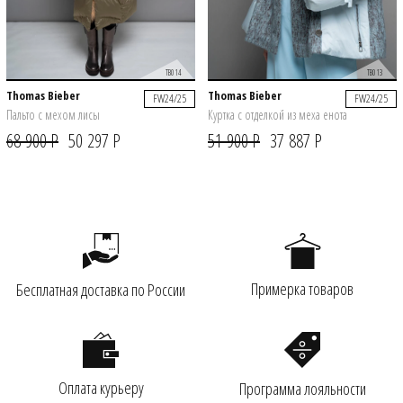
TB014
TB013
Thomas Bieber
Thomas Bieber
FW24/25
FW24/25
Пальто с мехом лисы
Куртка с отделкой из меха енота
68 900 Р
50 297 Р
51 900 Р
37 887 Р
Примерка товаров
Бесплатная доставка по России
Оплата курьеру
Программа лояльности