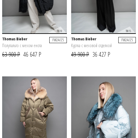
TB010
TB015
Thomas Bieber
Thomas Bieber
FW24/25
FW24/25
Полупальто с мехом енота
Куртка с меховой отделкой
63 900 Р
46 647 Р
49 900 Р
36 427 Р