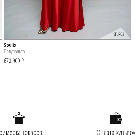
SFUR03
Soulis
Полупальто
670 900 Р
римерка товаров
Оплата курьер