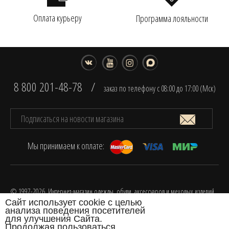
Оплата курьеру
Программа лояльности
8 800 201-48-78
/
заказ по телефону с 08:00 до 17:00 (Мск)
Мы принимаем к оплате:
© 1997-2026. Интернет-магазин одежды, обуви, аксессуаров и меховых изделий
Сайт использует cookie с целью
FOX.
анализа поведения посетителей
Разработка интернет-магазина одежды
для улучшения Сайта.
Продолжая пользоваться