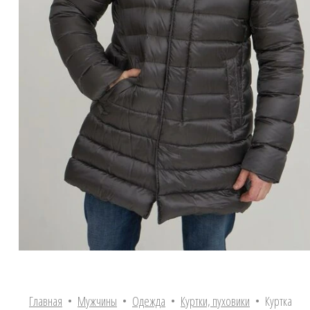
Главная
•
Мужчины
•
Одежда
•
Куртки, пуховики
• Куртка