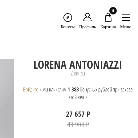
0
₽
Меню
Бонусы
Профиль
Корзина
LORENA ANTONIAZZI
Джинсы
Войдите
и мы начислим
1 383
бонусных рублей при заказе
этой вещи
27 657 Р
43 900 Р