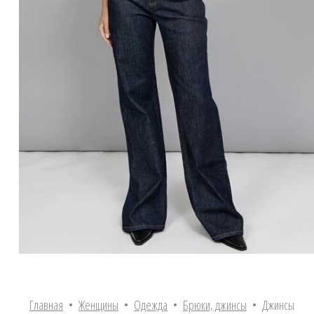
Главная
•
Женщины
•
Одежда
•
Брюки, джинсы
• Джинсы