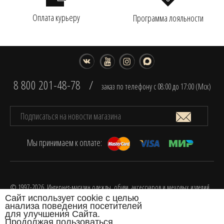
Оплата курьеру
Программа лояльности
8 800 201-48-78
/
заказ по телефону с 08:00 до 17:00 (Мск)
Мы принимаем к оплате:
© 1997-2026. Интернет-магазин одежды, обуви, аксессуаров и меховых изделий
Сайт использует cookie с целью
FOX.
анализа поведения посетителей
Разработка интернет-магазина одежды
для улучшения Сайта.
Продолжая пользоваться