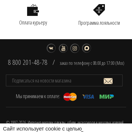
Оплата курьеру
Программа лояльности
8 800 201-48-78
/
заказ по телефону с 08:00 до 17:00 (Мск)
Мы принимаем к оплате:
© 1997-2026. Интернет-магазин одежды, обуви, аксессуаров и меховых изделий
Сайт использует cookie с целью
FOX.